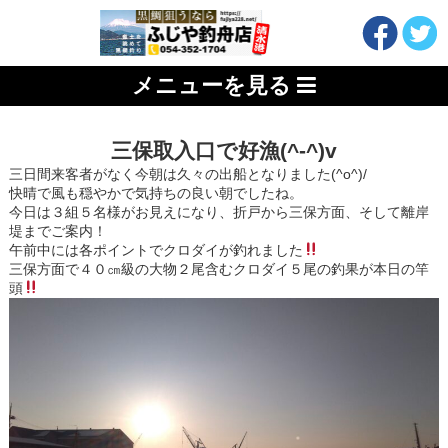
メニューを見る
三保取入口で好漁(^-^)v
三日間来客者がなく今朝は久々の出船となりました(^o^)/
快晴で風も穏やかで気持ちの良い朝でしたね。
今日は３組５名様がお見えになり、折戸から三保方面、そして離岸
堤までご案内！
午前中には各ポイントでクロダイが釣れました
三保方面で４０㎝級の大物２尾含むクロダイ５尾の釣果が本日の竿
頭