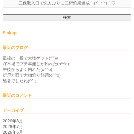
三保取入口で久方ぶりに二桁釣果達成╰(*´︶`*)╯♡
検
索:
Pickup
最近のブログ
最後の一投で大物ゲット(^^)v
貯木場でプチ年無しが釣れた(o^^o)
午後からよく釣れた(o^^o)
折戸方面で大物釣り好調(o^^o)
酷暑でしたね(^^;;
最近のコメント
アーカイブ
2026年8月
2026年7月
2026年6月