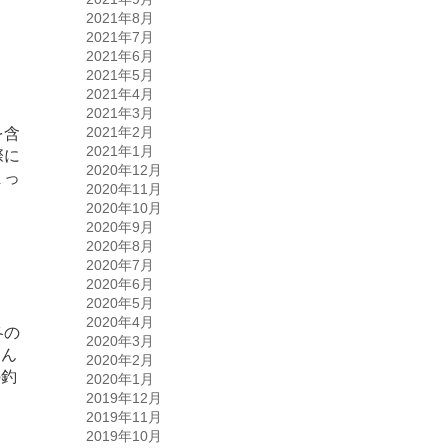
2021年8月
2021年7月
2021年6月
2021年5月
2021年4月
2021年3月
2021年2月
を含
2021年1月
際に
2020年12月
まっ
2020年11月
2020年10月
2020年9月
2020年8月
2020年7月
2020年6月
2020年5月
2020年4月
冬の
2020年3月
込ん
2020年2月
の釣
2020年1月
2019年12月
2019年11月
2019年10月