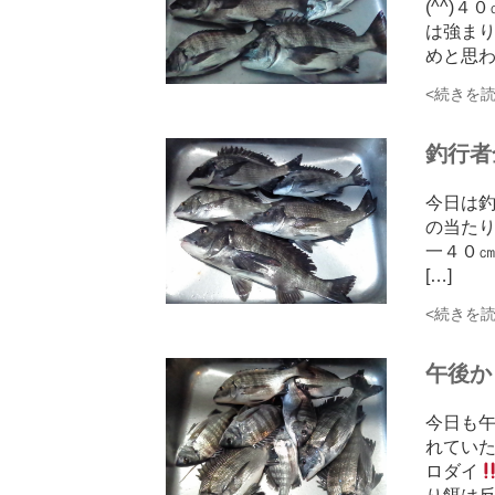
(^^)
は強ま
めと思わ
<続きを読
釣行者
今日は
の当た
一４０㎝
[…]
<続きを読
午後か
今日も
れてい
ロダイ