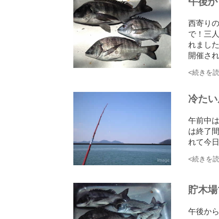
午後か
西寄り
で！三
れまし
開催されま
<続きを読
冷たい
午前中は
は終了
れて今日
<続きを読
貯木場
午後か