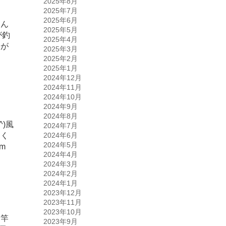
2025年8月
2025年7月
2025年6月
運ん
2025年5月
が釣
2025年4月
会が
2025年3月
2025年2月
2025年1月
2024年12月
2024年11月
2024年10月
2024年9月
2024年8月
)風
2024年7月
てく
2024年6月
2024年5月
m
2024年4月
2024年3月
2024年2月
2024年1月
2023年12月
2023年11月
2023年10月
納竿
2023年9月