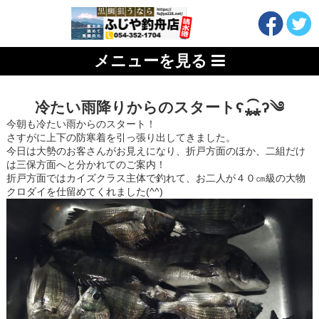
メニューを見る
冷たい雨降りからのスタートʕ⁎̯͡⁎ʔ༄
今朝も冷たい雨からのスタート！
さすがに上下の防寒着を引っ張り出してきました。
今日は大勢のお客さんがお見えになり、折戸方面のほか、二組だけ
は三保方面へと分かれてのご案内！
折戸方面ではカイズクラス主体で釣れて、お二人が４０㎝級の大物
クロダイを仕留めてくれました(^^)