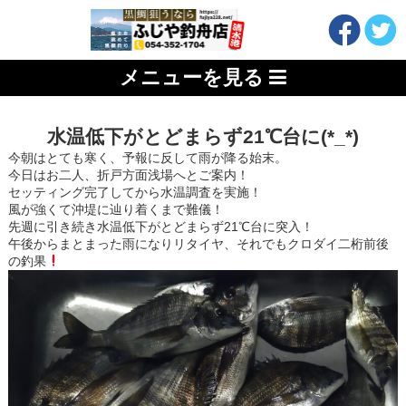
メニューを見る
水温低下がとどまらず21℃台に(*_*)
今朝はとても寒く、予報に反して雨が降る始末。
今日はお二人、折戸方面浅場へとご案内！
セッティング完了してから水温調査を実施！
風が強くて沖堤に辿り着くまで難儀！
先週に引き続き水温低下がとどまらず21℃台に突入！
午後からまとまった雨になりリタイヤ、それでもクロダイ二桁前後
の釣果