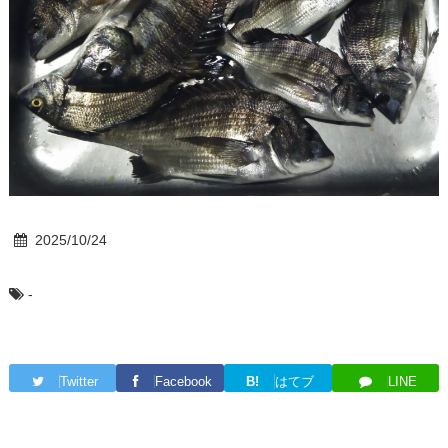
2025/10/24
-
Twitter
Facebook
B!
はてブ
LINE