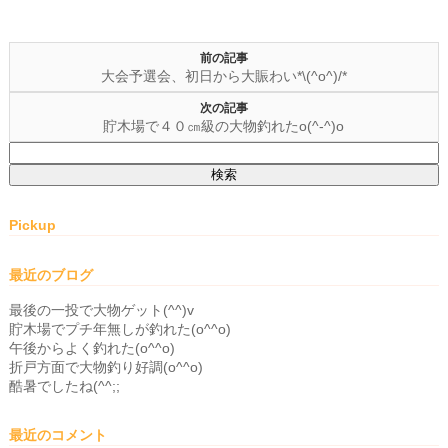
前の記事
大会予選会、初日から大賑わい*\(^o^)/*
次の記事
貯木場で４０㎝級の大物釣れたo(^-^)o
検
索:
Pickup
最近のブログ
最後の一投で大物ゲット(^^)v
貯木場でプチ年無しが釣れた(o^^o)
午後からよく釣れた(o^^o)
折戸方面で大物釣り好調(o^^o)
酷暑でしたね(^^;;
最近のコメント