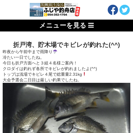
メニューを見る
折戸湾、貯木場でキビレが釣れた(^^)
昨夜から午前中まで雨降り
冷たい一日でしたね。
今日も折戸方面へと３組４名様ご案内！
クロダイは釣れず各所でキビレが釣れましたよ(^^)
トップは浅場でキビレ４尾で総重量2.31kg
大会予選会二日目は厳しい釣果でしたね。