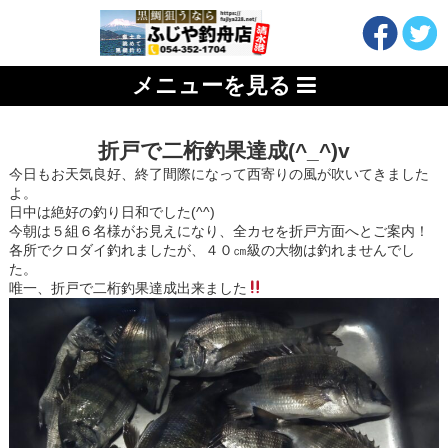
メニューを見る
折戸で二桁釣果達成(^_^)v
今日もお天気良好、終了間際になって西寄りの風が吹いてきました
よ。
日中は絶好の釣り日和でした(^^)
今朝は５組６名様がお見えになり、全カセを折戸方面へとご案内！
各所でクロダイ釣れましたが、４０㎝級の大物は釣れませんでし
た。
唯一、折戸で二桁釣果達成出来ました