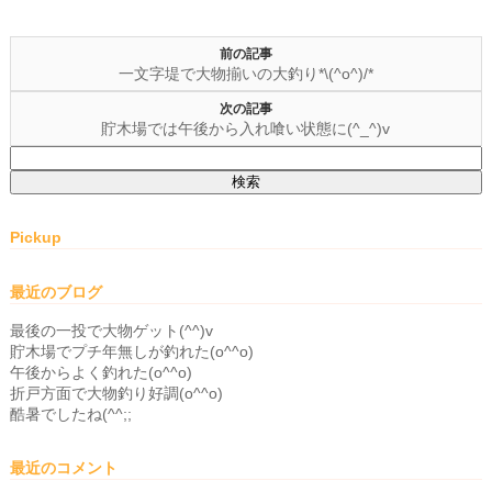
前の記事
一文字堤で大物揃いの大釣り*\(^o^)/*
次の記事
貯木場では午後から入れ喰い状態に(^_^)v
検
索:
Pickup
最近のブログ
最後の一投で大物ゲット(^^)v
貯木場でプチ年無しが釣れた(o^^o)
午後からよく釣れた(o^^o)
折戸方面で大物釣り好調(o^^o)
酷暑でしたね(^^;;
最近のコメント