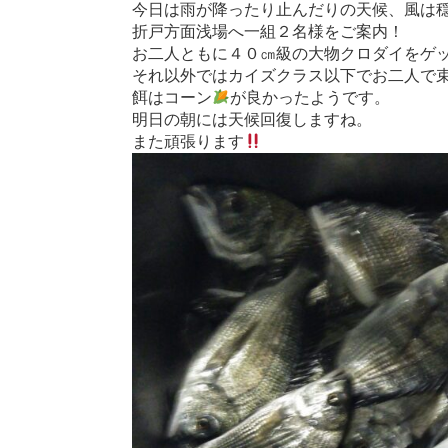
今日は雨が降ったり止んだりの天候、風は
折戸方面浅場へ一組２名様をご案内！
お二人ともに４０㎝級の大物クロダイをゲ
それ以外ではカイズクラス以下でお二人で
餌はコーン
が良かったようです。
明日の朝には天候回復しますね。
また頑張ります