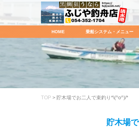
HOME
乗船システム・メニュー
TOP
>
貯木場でお二人で束釣り*\(^o^)/*
貯木場でお