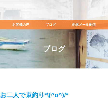
お客様の声
ブログ
釣果メール配信
ブログ
二人で束釣り*\(^o^)/*