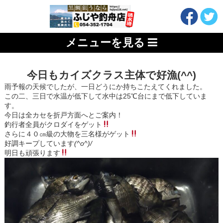
メニューを見る
今日もカイズクラス主体で好漁(^^)
雨予報の天候でしたが、一日どうにか持ちこたえてくれました。
この二、三日で水温が低下して水中は25℃台にまで低下していま
す。
今日は全カセを折戸方面へとご案内！
釣行者全員がクロダイをゲット
さらに４０㎝級の大物を三名様がゲット
好調キープしています
(^o^)/
明日も頑張ります