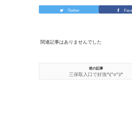
Twitter
Fac
関連記事はありませんでした
前の記事
三保取入口で好漁*\(^o^)/*