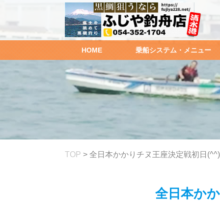
HOME
乗船システム・メニュー
TOP
>
全日本かかりチヌ王座決定戦初日(^^)
全日本かか