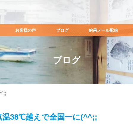
お客様の声
ブログ
釣果メール配信
ブログ
;;
温38℃越えで全国一に(^^;;