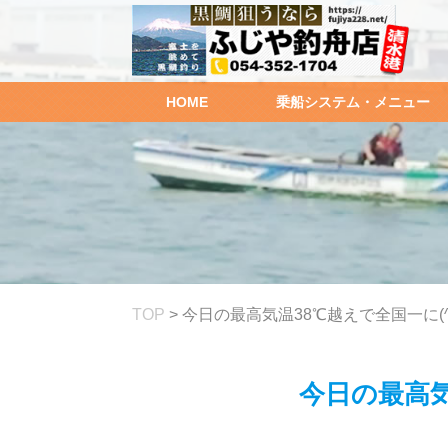
HOME
乗船システム・メニュー
TOP
>
今日の最高気温38℃越えで全国一に(^^
今日の最高気