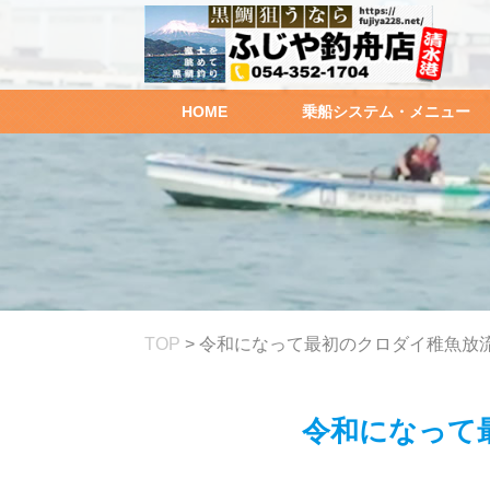
HOME
乗船システム・メニュー
TOP
>
令和になって最初のクロダイ稚魚放流(^
令和になって最