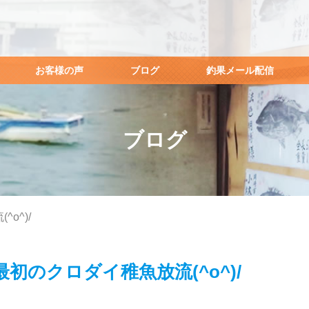
お客様の声
ブログ
釣果メール配信
ブログ
o^)/
初のクロダイ稚魚放流(^o^)/