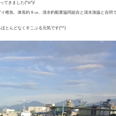
きました(^o^)/
ダイ稚魚、体長約９㎝、清水釣船業協同組合と清水漁協と合同
とんどなくすこぶる元気です(^^)