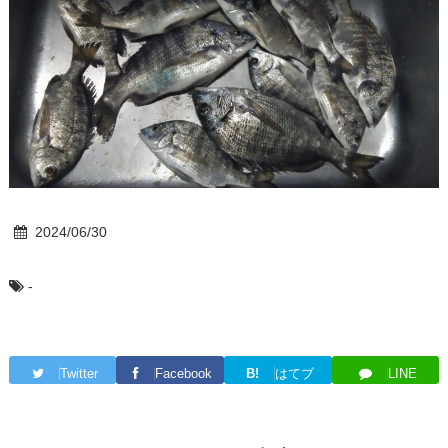
2024/06/30
-
Twitter
Facebook
B!
はてブ
LINE