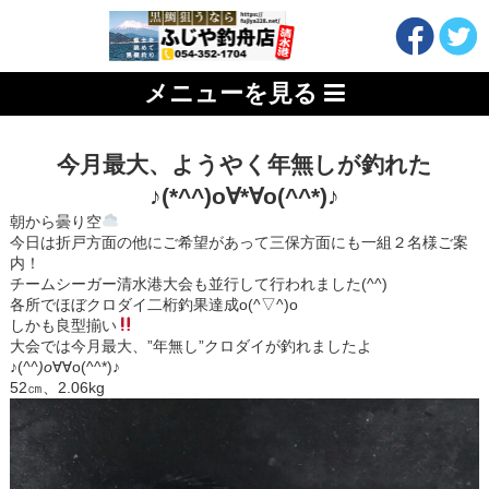
メニューを見る
今月最大、ようやく年無しが釣れた
♪(*^^)o∀*∀o(^^*)♪
朝から曇り空
今日は折戸方面の他にご希望があって三保方面にも一組２名様ご案
内！
チームシーガー清水港大会も並行して行われました(^^)
各所でほぼクロダイ二桁釣果達成o(^▽^)o
しかも良型揃い
大会では今月最大、”年無し”クロダイが釣れましたよ
♪(
^^)o
∀∀o(^^*)♪
52㎝、2.06kg