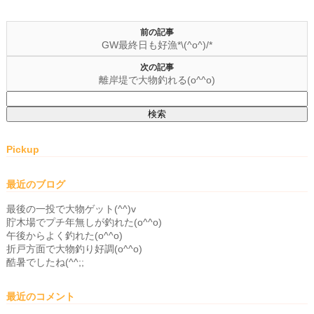
前の記事
GW最終日も好漁*\(^o^)/*
次の記事
離岸堤で大物釣れる(o^^o)
検
索:
Pickup
最近のブログ
最後の一投で大物ゲット(^^)v
貯木場でプチ年無しが釣れた(o^^o)
午後からよく釣れた(o^^o)
折戸方面で大物釣り好調(o^^o)
酷暑でしたね(^^;;
最近のコメント