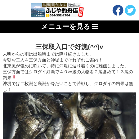
メニューを見る
三保取入口で好漁(^^)v
未明からの雨は出船時までは降り続きました。
今朝お二人を三保方面と沖堤までそれぞれご案内！
北東風が強めに吹いて、特に沖堤に辿り着くのに難儀しました。
三保方面ではクロダイ好漁で４０㎝級の大物を２尾含めて１３尾の
釣果
沖堤では二枚潮と底潮が冷たいことで苦戦し、クロダイの釣果は無
し！