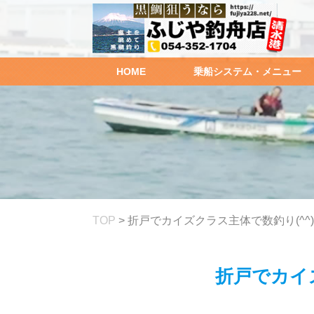
HOME
乗船システム・メニュー
TOP
>
折戸でカイズクラス主体で数釣り(^^)
折戸でカイズ