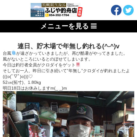
メニューを見る
連日、貯木場で年無し釣れる(^-^)v
台風
が遠ざかっていきましたが、再び酷暑がやってきました。
風がないところにいるとのぼせてしまいます。
今日は釣行者全員がクロダイをゲット
そしてお一人、昨日に引き続いて”年無し”クロダイが釣れましたよ
(((o(ﾟ▽ﾟ)o)))♡
52㎝(拓寸)、1.80kg
明日18日はお休みしますm(_ _)m