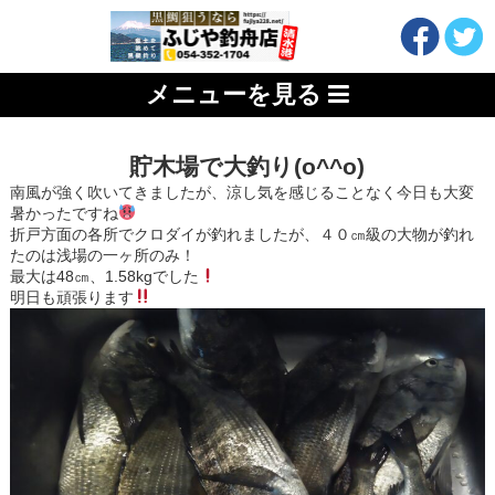
メニューを見る
貯木場で大釣り(o^^o)
南風が強く吹いてきましたが、涼し気を感じることなく今日も大変
暑かったですね
折戸方面の各所でクロダイが釣れましたが、４０㎝級の大物が釣れ
たのは浅場の一ヶ所のみ！
最大は48㎝、1.58kgでした
明日も頑張ります