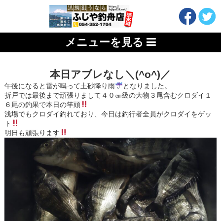
メニューを見る
本日アブレなし＼(^o^)／
午後になると雷が鳴って土砂降り雨
となりました。
折戸では最後まで頑張りまして４０㎝級の大物３尾含むクロダイ１
６尾の釣果で本日の竿頭
浅場でもクロダイ釣れており、今日は釣行者全員がクロダイをゲッ
ト
明日も頑張ります