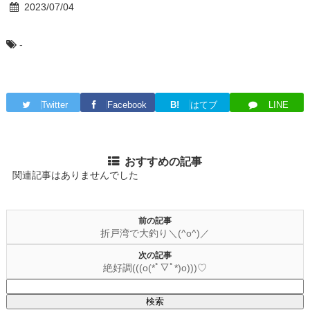
2023/07/04
-
Twitter
Facebook
B!
はてブ
LINE
おすすめの記事
関連記事はありませんでした
前の記事
折戸湾で大釣り＼(^o^)／
次の記事
絶好調(((o(*ﾟ▽ﾟ*)o)))♡
検
索: