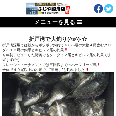
メニューを見る
折戸湾で大釣り(^з^)-☆
折戸湾深場では朝からポツポツ釣れて４０㎝級の大物４尾含むクロ
ダイ１２尾の釣果とキビレ２尾の釣果
今年初デビューした湾奥でもクロダイ２尾とキビレ２尾の釣果でま
ずまず(^^)
フレッシュトーナメントでは三回戦までのハーフリーグ戦
全体で４０尾以上の釣果で、”年無し”も釣れました