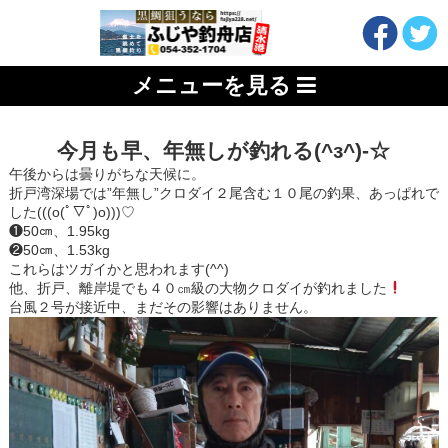
メニューを見る
今月も早、年無しが釣れる(^з^)-☆
午後からは曇りがちな天候に。
折戸湾深場では”年無し”クロダイ２尾含む１０尾の釣果、あっぱれで
した(((o(ﾟ▽ﾟ)o)))♡
❶50㎝、1.95kg
❷50㎝、1.53kg
これらはツガイかと思われます(^^)
他、折戸、離岸堤でも４０㎝級の大物クロダイが釣れました
台風２号が接近中、まだその影響はありません。