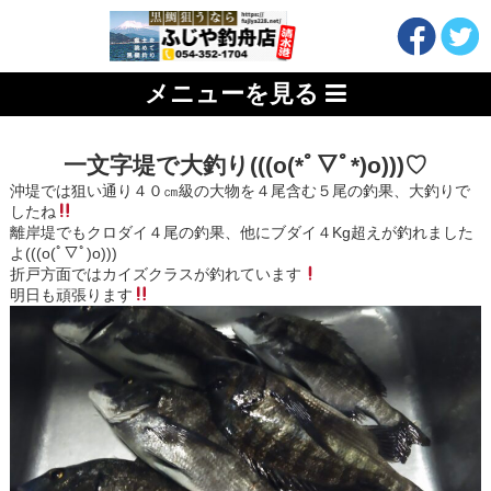
メニューを見る
一文字堤で大釣り(((o(*ﾟ▽ﾟ*)o)))♡
沖堤では狙い通り４０㎝級の大物を４尾含む５尾の釣果、大釣りで
したね
離岸堤でもクロダイ４尾の釣果、他にブダイ４Kg超えが釣れました
よ(((o(ﾟ▽ﾟ)o)))
折戸方面ではカイズクラスが釣れています
明日も頑張ります