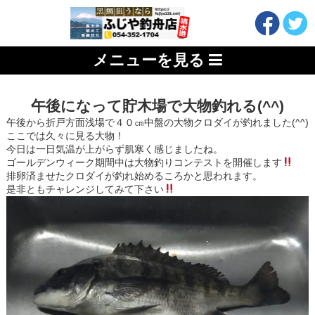
メニューを見る
午後になって貯木場で大物釣れる(^^)
午後から折戸方面浅場で４０㎝中盤の大物クロダイが釣れました(^^)
ここでは久々に見る大物！
今日は一日気温が上がらず肌寒く感じましたね。
ゴールデンウィーク期間中は大物釣りコンテストを開催します
排卵済ませたクロダイが釣れ始めるころかと思われます。
是非ともチャレンジしてみて下さい