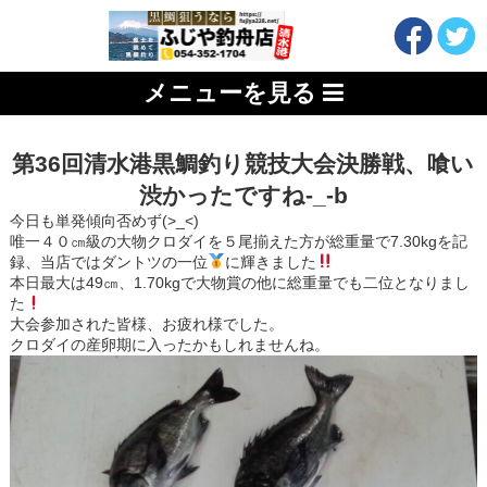
メニューを見る
第36回清水港黒鯛釣り競技大会決勝戦、喰い
渋かったですね-_-b
今日も単発傾向否めず(>_<)
唯一４０㎝級の大物クロダイを５尾揃えた方が総重量で7.30kgを記
録、当店ではダントツの一位
に輝きました
本日最大は49㎝、1.70kgで大物賞の他に総重量でも二位となりまし
た
大会参加された皆様、お疲れ様でした。
クロダイの産卵期に入ったかもしれませんね。