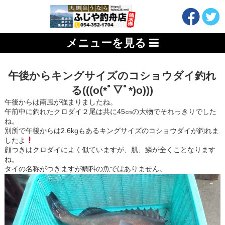
メニューを見る
午後からキングサイズのコショウダイ釣れ
る(((o(*ﾟ▽ﾟ*)o)))
午後からは南風が強まりましたね。
午前中に釣れたクロダイ２尾は共に45㎝の大物でそれっきりでした
ね。
別所で午後からは2.6kgもあるキングサイズのコショウダイが釣れま
したよ
顔つきはクロダイによく似ていますが、肌、鱗が全くことなります
ね。
タイの名称がつきますが鯛科の魚ではありません。