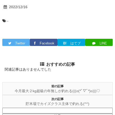
2022/12/16
-
Twitter
Facebook
B!
はてブ
LINE
おすすめの記事
関連記事はありませんでした
前の記事
今月最大２kg超級の年無しが釣れる(((o(*ﾟ▽ﾟ*)o)))♡
次の記事
貯木場でカイズクラス主体で釣れる(^^)
検
索: