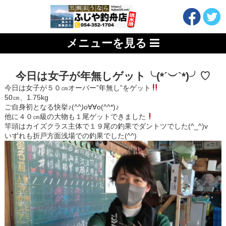
メニューを見る
今日は女子が年無しゲット╰(*´︶`*)╯♡
今日は女子が５０㎝オーバー”年無し”をゲット
50㎝、1.75kg
ご自身初となる快挙♪(
^^)o
∀∀o(^^*)♪
他に４０㎝級の大物も１尾ゲットできました
竿頭はカイズクラス主体で１９尾の釣果でダントツでした(^_^)v
いずれも折戸方面浅場での釣果でした(^^)