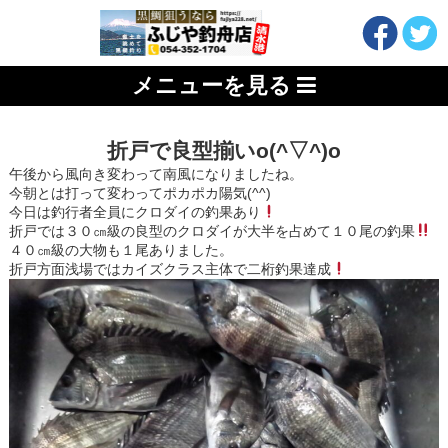
メニューを見る
折戸で良型揃いo(^▽^)o
午後から風向き変わって南風になりましたね。
今朝とは打って変わってポカポカ陽気(^^)
今日は釣行者全員にクロダイの釣果あり
折戸では３０㎝級の良型のクロダイが大半を占めて１０尾の釣果
４０㎝級の大物も１尾ありました。
折戸方面浅場ではカイズクラス主体で二桁釣果達成