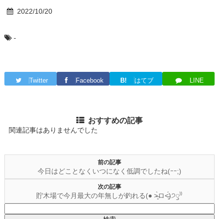
2022/10/20
-
Twitter
Facebook
B!
はてブ
LINE
おすすめの記事
関連記事はありませんでした
前の記事
今日はどことなくいつになく低調でしたね(ｰｰ;)
次の記事
貯木場で今月最大の年無しが釣れる(● ˃̶͈̀ロ˂̶͈́)੭ꠥ⁾⁾
検
索: