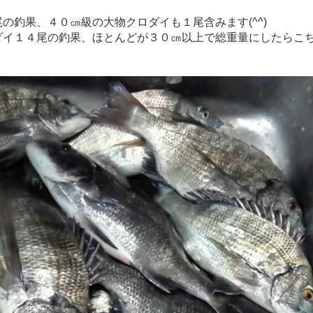
の釣果、４０㎝級の大物クロダイも１尾含みます(^^)
ダイ１４尾の釣果、ほとんどが３０㎝以上で総重量にしたらこ