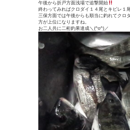
午後から折戸方面浅場で追撃開始
終わってみればクロダイ１４尾とキビレ１尾
三保方面では午後からも順当に釣れてクロ
方が上位になりますね。
お二人共に二桁釣果達成＼(^o^)／