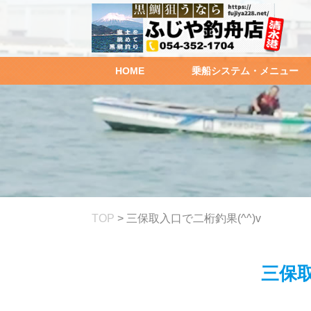
HOME
乗船システム・メニュー
TOP
>
三保取入口で二桁釣果(^^)v
三保取