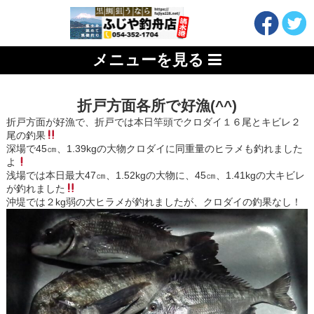
メニューを見る
折戸方面各所で好漁(^^)
折戸方面が好漁で、折戸では本日竿頭でクロダイ１６尾とキビレ２
尾の釣果
深場で45㎝、1.39kgの大物クロダイに同重量のヒラメも釣れました
よ
浅場では本日最大47㎝、1.52kgの大物に、45㎝、1.41kgの大キビレ
が釣れました
沖堤では２kg弱の大ヒラメが釣れましたが、クロダイの釣果なし！