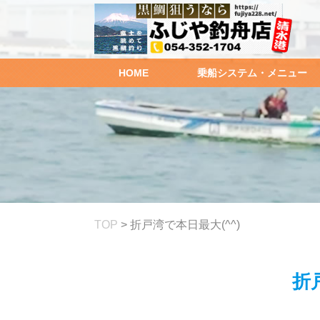
HOME
乗船システム・メニュー
TOP
>
折戸湾で本日最大(^^)
折