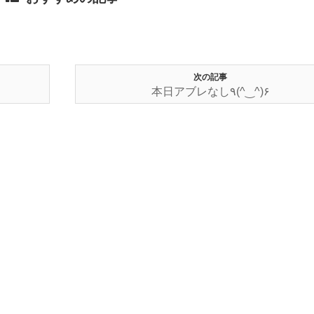
次の記事
本日アブレなし٩(^‿^)۶