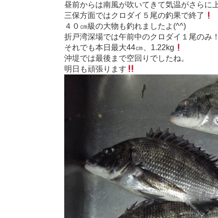
昼前からは南風が吹いてきて気温がさらに
三保方面ではクロダイ５尾の釣果で終了
４０㎝級の大物も釣れましたよ(^^)
折戸湾深場では午前中のクロダイ１尾のみ
それでも本日最大44㎝、1.22kg
沖堤では最後まで空回りでしたね。
明日も頑張ります