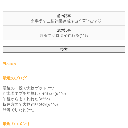
前の記事
一文字堤で二桁釣果達成(((o(*ﾟ▽ﾟ*)o)))♡
次の記事
各所でクロダイ釣れる(^^)v
検
索:
Pickup
最近のブログ
最後の一投で大物ゲット(^^)v
貯木場でプチ年無しが釣れた(o^^o)
午後からよく釣れた(o^^o)
折戸方面で大物釣り好調(o^^o)
酷暑でしたね(^^;;
最近のコメント