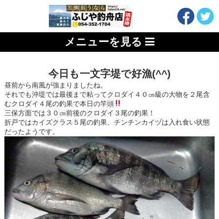
メニューを見る
今日も一文字堤で好漁(^^)
昼前から南風が強まりましたね。
それでも沖堤では最後まで粘ってクロダイ４０㎝級の大物を２尾含
むクロダイ４尾の釣果で本日の竿頭
三保方面では３０㎝前後のクロダイ３尾の釣果！
折戸ではカイズクラス５尾の釣果、チンチンカイヅは入れ食い状態
だったようです。