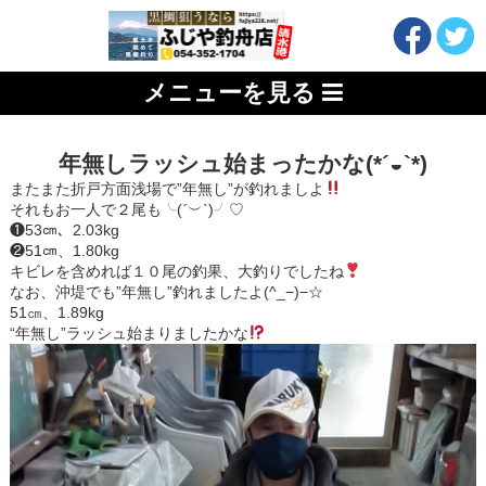
メニューを見る
年無しラッシュ始まったかな(*´◒`*)
またまた折戸方面浅場で”年無し”が釣れましよ
それもお一人で２尾も╰(
´
︶
`
)╯♡
❶53㎝、2.03kg
❷51㎝、1.80kg
キビレを含めれば１０尾の釣果、大釣りでしたね
なお、沖堤でも”年無し”釣れましたよ(^_−)−☆
51㎝、1.89kg
“年無し”ラッシュ始まりましたかな