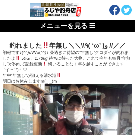
メニューを見る
釣れました
年無し＼＼\\٩( ‘ω’ )و //／／
朗報です♪(
^^)o
∀∀o(^^
)♪
昼過ぎに待望の
“
年無し
“
クロダイが釣れま
したよ
50
㎝、
1.78kg
待ちに待った大物、これで今年も毎月
“
年無
し
“
が釣れて記録更新
悔いることなく年を越すことができます
╰
(
´︶`*)╯♡
年中”年無し”が狙える清水港
明日はお休みしますm(_ _)m