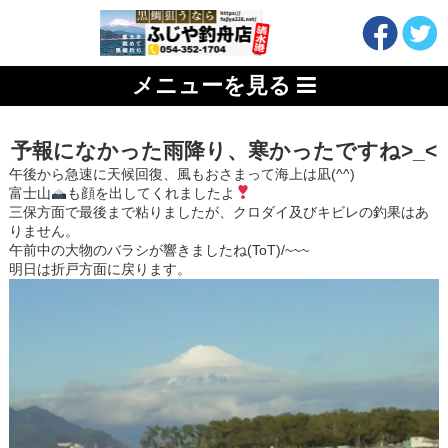
メニューを見る
予報になかった雨降り、寒かったですね>_<
午後から急速に天候回復、風もおさまって海上は凪(^^)
富士山
も顔を出してくれましたよ
三保方面で最後まで粘りましたが、クロダイ及びキビレの釣果はあ
りません。
午前中の大物のバラシが響きましたね(ToT)/~~~
明日は折戸方面に戻ります。