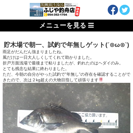
メニューを見る
貯木場で朝一、試釣で年無しゲット(´⊙ω⊙`)
雨足がだんだん強まりましたね。
風だけは一日大人しくしてくれて助かりました。
折戸方面浅場で最後まで粘りましたが、釣れたのはヘダイのみ。
とても残念な結果に終わりました。
ただ、今朝の自分がやった試釣で”年無し”の存在を確認することがで
きたので、次は２kg超えの大物目指して頑張ります