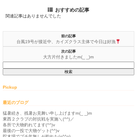
おすすめの記事
関連記事はありませんでした
前の記事
台風19号が接近中、カイズクラス主体で今日は好漁
次の記事
大方片付きましたm(_ _)m
検
索:
Pickup
最近のブログ
猛暑続き、残暑お見舞い申し上げますm(_ _)m
東西２クラブの対抗戦を実施＼(^^)／
各所で大物釣れてます(^^)v
最後の一投で大物ゲット(^^)v
貯木場でプチ年無しが釣れた(o^^o)