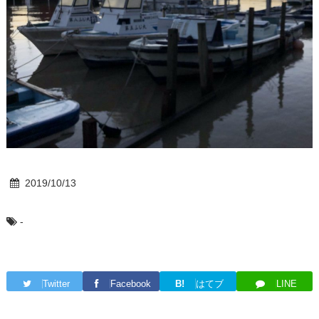
2019/10/13
-
Twitter
Facebook
B!
はてブ
LINE