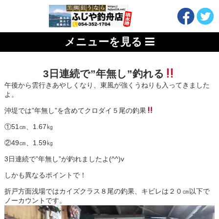
メニューを見る
3日連続で”年無し”釣れる
午後から雲行きあやしくなり、東風が強くうねりも入ってきました
よ。
沖堤では”年無し”を含めてクロダイ５尾の釣果
①51㎝、1.67㎏
②49㎝、1.59㎏
3日連続で”年無し”が釣れましたよ(^^)v
しかも異なるポイントで！
折戸方面浅場ではカイズクラス８尾の釣果、キビレは２０㎝以下で
ノーカウントです。