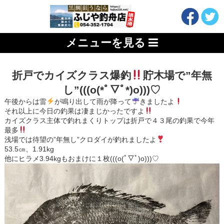
メニューを見る
折戸でカイズクラス爆釣
貯木場で”年無
し”(((o(*ﾟ▽ﾟ*)o)))♡
午後からは雷
が鳴り出して雨が降って
きましたよ
それ以上に今日の釣果は凄まじかったですよ
カイズクラス主体で釣れまくりトップは折戸で４３尾の釣果で今年
最多
浅場では待望の”年無し”クロダイが釣れましたよ
53.5㎝、1.91kg
他にヒラメ3.94kgもおまけに１枚(((o(ﾟ▽ﾟ)o)))♡