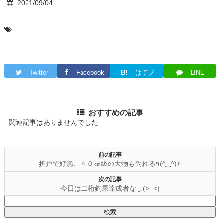
2021/09/04
-
Twitter
Facebook
B!
はてブ
LINE
おすすめの記事
関連記事はありませんでした
前の記事
折戸で好漁、４０㎝級の大物も釣れる٩(^‿^)۶
次の記事
今日は二桁釣果達成者なし(>_<)
検
索: