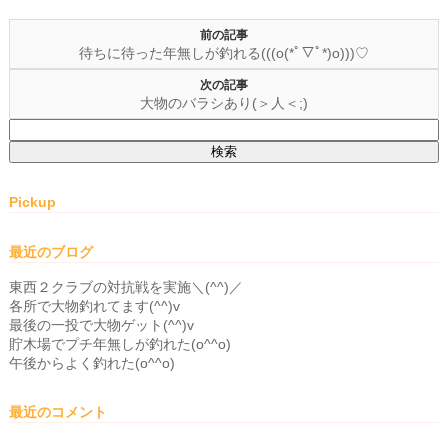
前の記事
待ちに待った年無しが釣れる(((o(*ﾟ▽ﾟ*)o)))♡
次の記事
大物のバラシあり(＞人＜;)
検
索:
Pickup
最近のブログ
東西２クラブの対抗戦を実施＼(^^)／
各所で大物釣れてます(^^)v
最後の一投で大物ゲット(^^)v
貯木場でプチ年無しが釣れた(o^^o)
午後からよく釣れた(o^^o)
最近のコメント