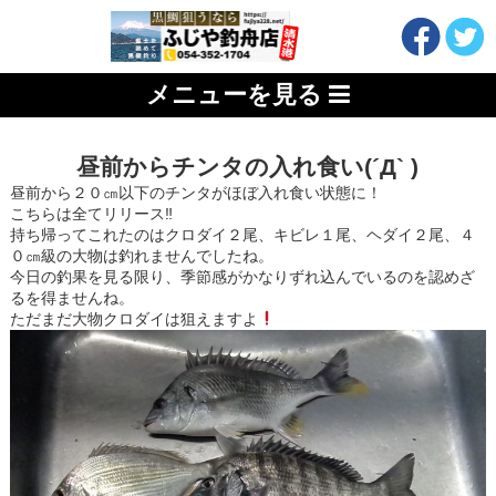
メニューを見る
昼前からチンタの入れ食い(´Д` )
昼前から２０㎝以下のチンタがほぼ入れ食い状態に！
こちらは全てリリース‼︎
持ち帰ってこれたのはクロダイ２尾、キビレ１尾、ヘダイ２尾、４
０㎝級の大物は釣れませんでしたね。
今日の釣果を見る限り、季節感がかなりずれ込んでいるのを認めざ
るを得ませんね。
ただまだ大物クロダイは狙えますよ