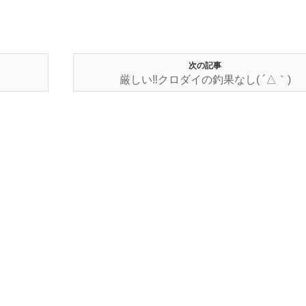
次の記事
厳しい‼︎クロダイの釣果なし( ´△｀)