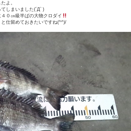
したよ。
まいました(´Д` )
に４０㎝級半ばの大物クロダイ
仕留めておきたいですね(^^)/