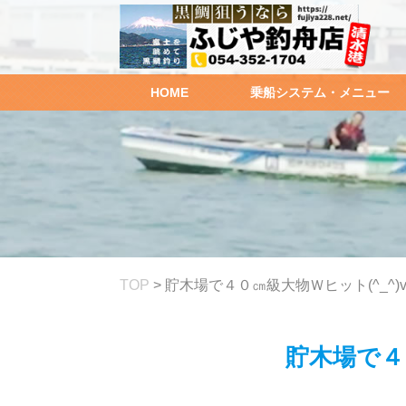
HOME
乗船システム・メニュー
TOP
>
貯木場で４０㎝級大物Ｗヒット(^_^)
貯木場で４