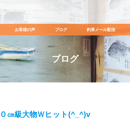
お客様の声
ブログ
釣果メール配信
ブログ
v
０㎝級大物Ｗヒット(^_^)v