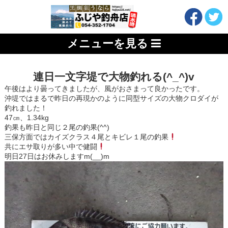
メニューを見る
連日一文字堤で大物釣れる(^_^)v
午後はより曇ってきましたが、風がおさまって良かったです。
沖堤ではまるで昨日の再現かのように同型サイズの大物クロダイが
釣れました！
47㎝、1.34kg
釣果も昨日と同じ２尾の釣果(^^)
三保方面ではカイズクラス４尾とキビレ１尾の釣果
共にエサ取りが多い中で健闘
明日27日はお休みしますm(__)m