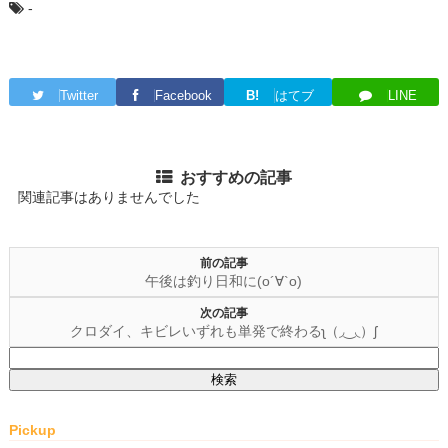
-
Twitter
Facebook
B!
はてブ
LINE
おすすめの記事
関連記事はありませんでした
前の記事
午後は釣り日和に(о´∀`о)
次の記事
クロダイ、キビレいずれも単発で終わるʅ（◞‿◟）ʃ
検
索:
Pickup