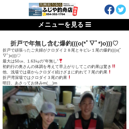
メニューを見る
折戸で年無し含む爆釣(((o(*ﾟ▽ﾟ*)o)))♡
折戸で頑張ったご夫婦がクロダイ２８尾とキビレ１尾の爆釣(((o(ﾟ
▽ﾟ)o)))♡
最大は50㎝、1.63㎏の”年無し”
初釣行の奥さんの体調を考えて早上がりしてこの釣果は驚き
他、浅場では昼からクロダイ続けざまに釣れて７尾の釣果
折戸湾深場ではクロダイ３尾の釣果
明日、あさってお休みm(__)m