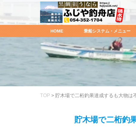
HOME
乗船システム・メニュー
TOP
>
貯木場で二桁釣果達成するも大物は不発
貯木場で二桁釣果