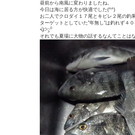
昼前から南風に変わりましたね。
今日は海に居る方が快適でした(^^)
お二人でクロダイ１７尾とキビレ２尾の釣
ターゲットとしていた”年無し”は釣れず４０㎝
˂̶͈́)੭ꠥ⁾⁾
それでも夏場に大物の話するなんてことは