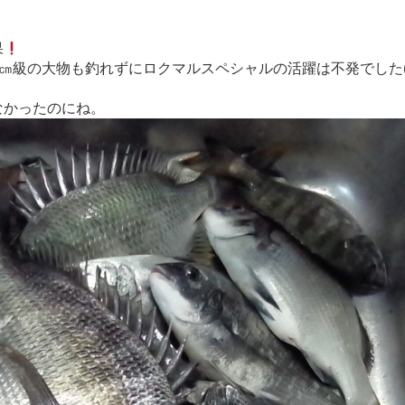
果
級の大物も釣れずにロクマルスペシャルの活躍は不発でした(● ˃̶
なかったのにね。