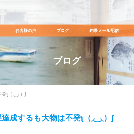
お客様の声
ブログ
釣果メール配信
ブログ
ʅ（◞‿◟）ʃ
達成するも大物は不発ʅ（◞‿◟）ʃ