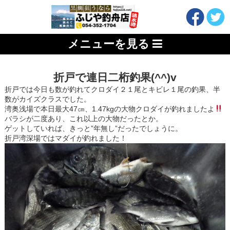
メニューを見る
折戸で連日二桁釣果(^^)v
折戸では今日も数が釣れてクロダイ２１尾とキビレ１尾の釣果、半
数がカイズクラスでした。
湾奥浅場で本日最大47㎝、1.47kgの大物クロダイが釣れましたよ
バラシが二度あり、これ以上の大物だったとか。
ゲットしていれば、きっと”年無し”だったでしょうに。
折戸湾深場ではマダイが釣れました！