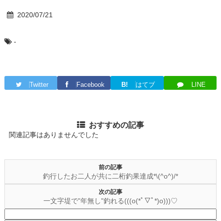
2020/07/21
-
Twitter
Facebook
B!
はてブ
LINE
おすすめの記事
関連記事はありませんでした
前の記事
釣行したお二人が共に二桁釣果達成*\(^o^)/*
次の記事
一文字堤で"年無し"釣れる(((o(*ﾟ▽ﾟ*)o)))♡
検