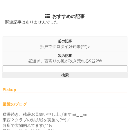
おすすめの記事
関連記事はありませんでした
前の記事
折戸でクロダイ好釣果(^^)v
次の記事
昼過ぎ、西寄りの風が吹き荒れるʕ⁎̯͡⁎ʔ༄
検
索:
Pickup
最近のブログ
猛暑続き、残暑お見舞い申し上げますm(_ _)m
東西２クラブの対抗戦を実施＼(^^)／
各所で大物釣れてます(^^)v