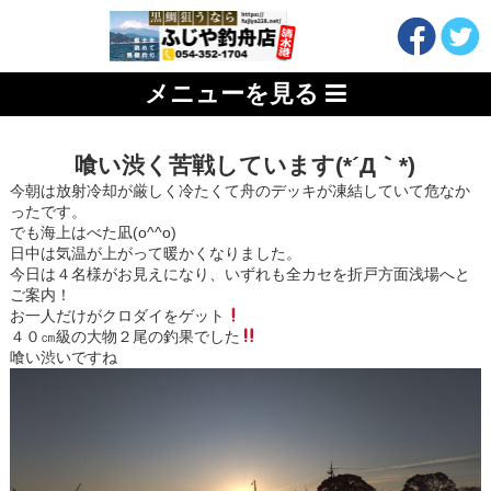
メニューを見る
喰い渋く苦戦しています(*´Д｀*)
今朝は放射冷却が厳しく冷たくて舟のデッキが凍結していて危なか
ったです。
でも海上はべた凪(o^^o)
日中は気温が上がって暖かくなりました。
今日は４名様がお見えになり、いずれも全カセを折戸方面浅場へと
ご案内！
お一人だけがクロダイをゲット
４０㎝級の大物２尾の釣果でした
喰い渋いですね