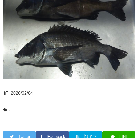
2026/02/04
-
Twitter
Facebook
B!
はてブ
LINE