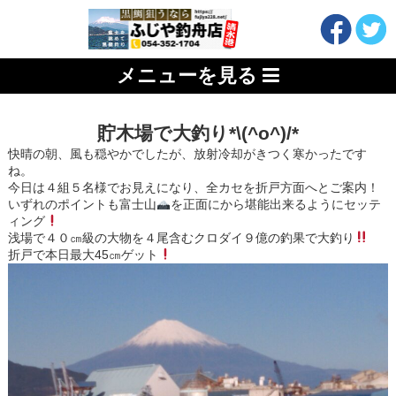
メニューを見る
貯木場で大釣り*\(^o^)/*
快晴の朝、風も穏やかでしたが、放射冷却がきつく寒かったです
ね。
今日は４組５名様でお見えになり、全カセを折戸方面へとご案内！
いずれのポイントも富士山
を正面にから堪能出来るようにセッテ
ィング
浅場で４０㎝級の大物を４尾含むクロダイ９億の釣果で大釣り
折戸で本日最大45㎝ゲット