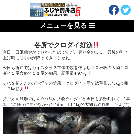
メニューを見る
各所でクロダイ好漁
今日一日風穏やかで良かったのですが、曇り空のまま、最後の引き
上げ時には小雨が降ってきましたね。
今日も折戸ではカイズクラス主体で数を伸ばし４０㎝級の大物クロ
ダイ１尾含めて１１尾の釣果、総重量4.97kg
それを超えたのが沖堤での釣果、クロダイ７尾で総重量5.75kgで唯
一５kg超え
折戸方面浅場では４０㎝級の大物クロダイが今日も多数釣れて、”年
無し”に僅かに届かなかった49㎝、1.84kgの大物も釣れましたよ(^^)