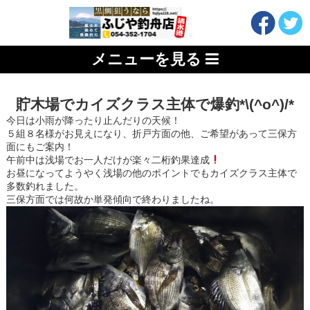
メニューを見る
貯木場でカイズクラス主体で爆釣*\(^o^)/*
今日は小雨が降ったり止んだりの天候！
５組８名様がお見えになり、折戸方面の他、ご希望があって三保方
面にもご案内！
午前中は浅場でお一人だけが楽々二桁釣果達成
お昼になってようやく浅場の他のポイントでもカイズクラス主体で
多数釣れました。
三保方面では何故か単発傾向で終わりましたね。