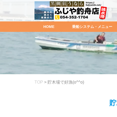
HOME
乗船システム・メニュー
TOP
>
貯木場で好漁(o^^o)
貯