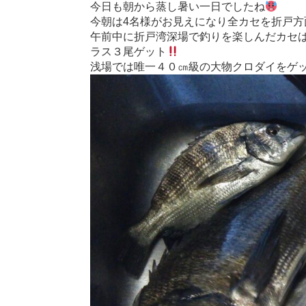
今日も朝から蒸し暑い一日でしたね
今朝は4名様がお見えになり全カセを折戸方
午前中に折戸湾深場で釣りを楽しんだカセ
ラス３尾ゲット
浅場では唯一４０㎝級の大物クロダイをゲ