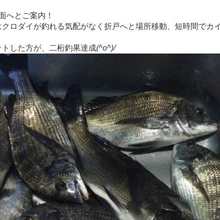
面へとご案内！
はクロダイが釣れる気配がなく折戸へと場所移動、短時間でカ
ットした方が、二桁釣果達成
(^o^)/