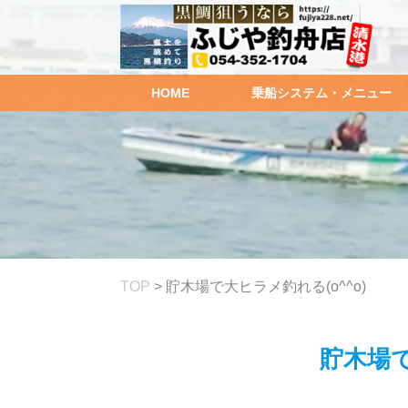
HOME
乗船システム・メニュー
TOP
>
貯木場で大ヒラメ釣れる(o^^o)
貯木場で