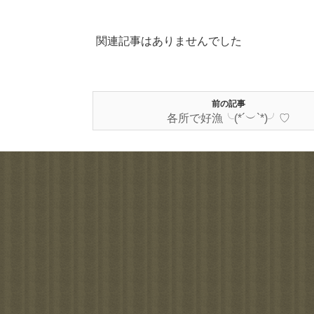
関連記事はありませんでした
前の記事
各所で好漁╰(*´︶`*)╯♡