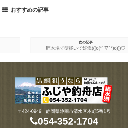
おすすめの記事
次の記事
貯木場で型揃いで好漁(((o(*ﾟ▽ﾟ*)o)))♡
〒424-0949 静岡県静岡市清水区本町5番1号
054-352-1704