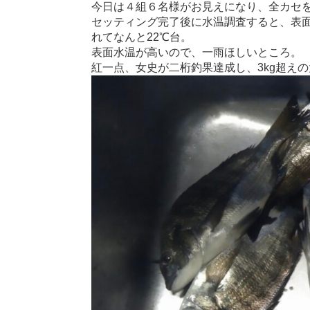
今日は４組６名様がお見えになり、全カセ
セッティング完了後に水温調査すると、表面
れてなんと22℃台。
表面水温が高いので、一雨ほしいところ。
紅一点、女史が二桁釣果達成し、3kg超え