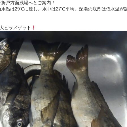
を折戸方面浅場へとご案内！
水温は29℃に達し、水中は27℃平均、深場の底潮は低水温が
の大ヒラメゲット